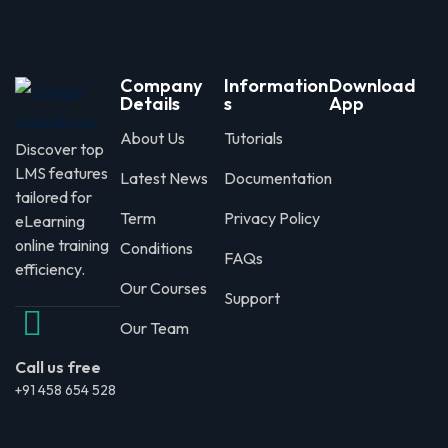
Company
Information
Download
Details
s
App
About Us
Tutorials
Discover top
LMS features
Latest News
Documentation
tailored for
Term
Privacy Policy
eLearning
online training
Conditions
FAQs
efficiency.
Our Courses
Support
Our Team
Call us free
+91 458 654 528