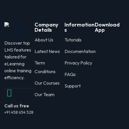
Company
Information
Download
Details
s
App
About Us
Tutorials
Discover top
LMS features
Latest News
Documentation
tailored for
Term
Privacy Policy
eLearning
online training
Conditions
FAQs
efficiency.
Our Courses
Support
Our Team
Call us free
+91 458 654 528