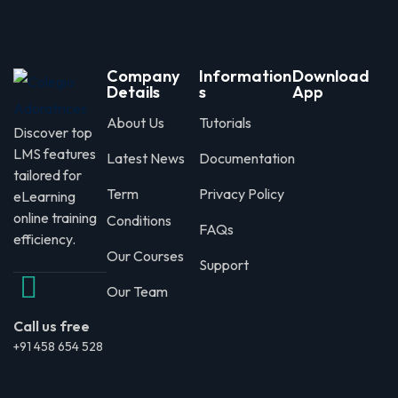
Company
Information
Download
Details
s
App
About Us
Tutorials
Discover top
LMS features
Latest News
Documentation
tailored for
Term
Privacy Policy
eLearning
online training
Conditions
FAQs
efficiency.
Our Courses
Support
Our Team
Call us free
+91 458 654 528