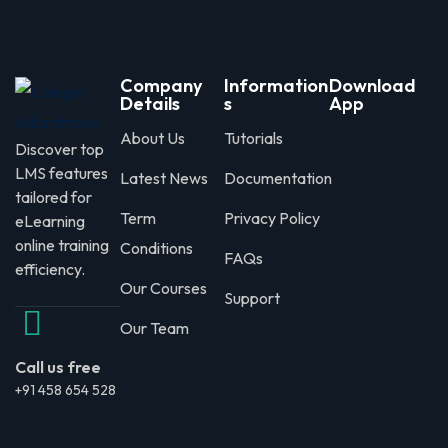
Company
Information
Download
Details
s
App
About Us
Tutorials
Discover top
LMS features
Latest News
Documentation
tailored for
Term
Privacy Policy
eLearning
online training
Conditions
FAQs
efficiency.
Our Courses
Support
Our Team
Call us free
+91 458 654 528