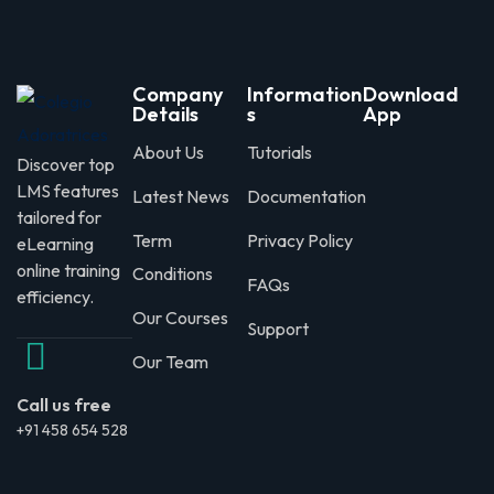
Company
Information
Download
Details
s
App
About Us
Tutorials
Discover top
LMS features
Latest News
Documentation
tailored for
Term
Privacy Policy
eLearning
online training
Conditions
FAQs
efficiency.
Our Courses
Support
Our Team
Call us free
+91 458 654 528