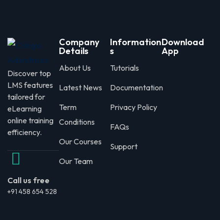
Company
Information
Download
Details
s
App
About Us
Tutorials
Discover top
LMS features
Latest News
Documentation
tailored for
Term
Privacy Policy
eLearning
online training
Conditions
FAQs
efficiency.
Our Courses
Support
Our Team
Call us free
+91 458 654 528