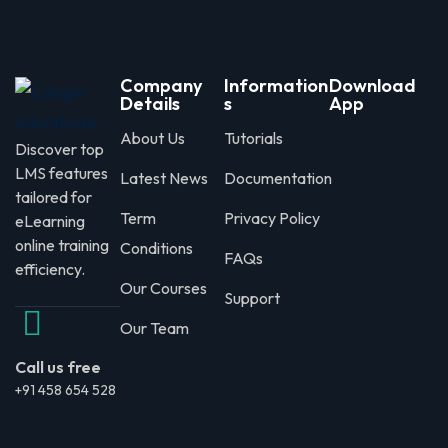
Company
Information
Download
Details
s
App
About Us
Tutorials
Discover top
LMS features
Latest News
Documentation
tailored for
Term
Privacy Policy
eLearning
online training
Conditions
FAQs
efficiency.
Our Courses
Support
Our Team
Call us free
+91 458 654 528