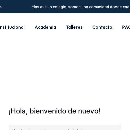
o
Más que un colegio, somos una comunidad donde cada 
Institucional
Academia
Talleres
Contacto
PA
¡Hola, bienvenido de nuevo!