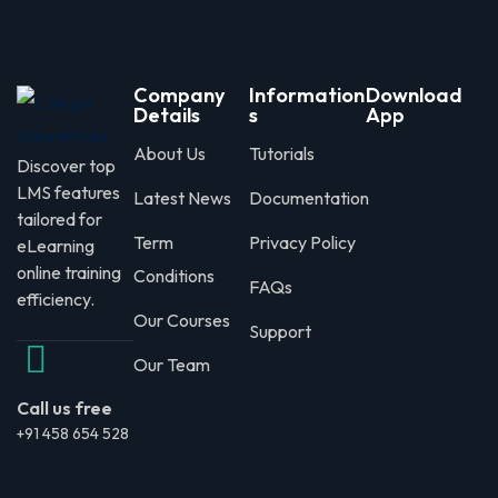
Company
Information
Download
Details
s
App
About Us
Tutorials
Discover top
LMS features
Latest News
Documentation
tailored for
Term
Privacy Policy
eLearning
online training
Conditions
FAQs
efficiency.
Our Courses
Support
Our Team
Call us free
+91 458 654 528