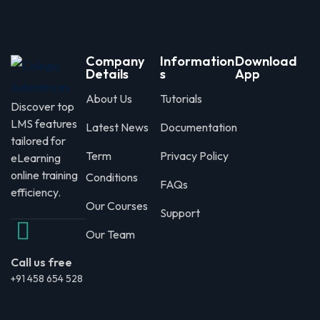
Company
Information
Download
Details
s
App
About Us
Tutorials
Discover top
LMS features
Latest News
Documentation
tailored for
Term
Privacy Policy
eLearning
online training
Conditions
FAQs
efficiency.
Our Courses
Support
Our Team
Call us free
+91 458 654 528