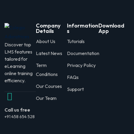
Company
Information
Download
Details
s
App
About Us
Tutorials
Discover top
LMS features
Latest News
Documentation
tailored for
Term
Privacy Policy
eLearning
online training
Conditions
FAQs
efficiency.
Our Courses
Support
Our Team
Call us free
+91 458 654 528