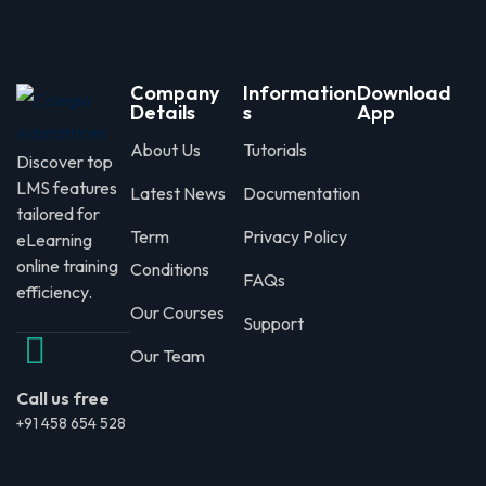
Company
Information
Download
Details
s
App
About Us
Tutorials
Discover top
LMS features
Latest News
Documentation
tailored for
Term
Privacy Policy
eLearning
online training
Conditions
FAQs
efficiency.
Our Courses
Support
Our Team
Call us free
+91 458 654 528