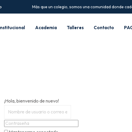
o
Más que un colegio, somos una comunidad donde cada 
Institucional
Academia
Talleres
Contacto
PA
¡Hola, bienvenido de nuevo!