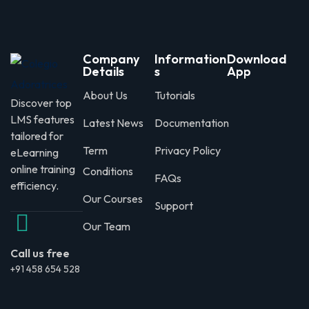
Company
Information
Download
Details
s
App
About Us
Tutorials
Discover top
LMS features
Latest News
Documentation
tailored for
Term
Privacy Policy
eLearning
online training
Conditions
FAQs
efficiency.
Our Courses
Support
Our Team
Call us free
+91 458 654 528