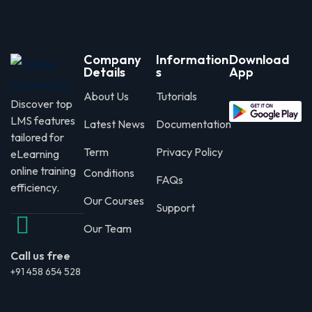
Company
Information
Download
Details
s
App
About Us
Tutorials
Discover top
LMS features
Latest News
Documentation
tailored for
Term
Privacy Policy
eLearning
online training
Conditions
FAQs
efficiency.
Our Courses
Support
Our Team
Call us free
+91 458 654 528