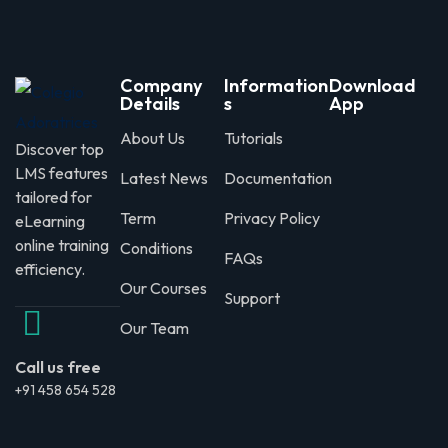
Company
Information
Download
Details
s
App
About Us
Tutorials
Discover top
LMS features
Latest News
Documentation
tailored for
Term
Privacy Policy
eLearning
online training
Conditions
FAQs
efficiency.
Our Courses
Support
Our Team
Call us free
+91 458 654 528