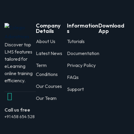
Company
Information
Download
Details
s
App
About Us
Tutorials
Discover top
LMS features
Latest News
Documentation
tailored for
Term
Privacy Policy
eLearning
online training
Conditions
FAQs
efficiency.
Our Courses
Support
Our Team
Call us free
+91 458 654 528