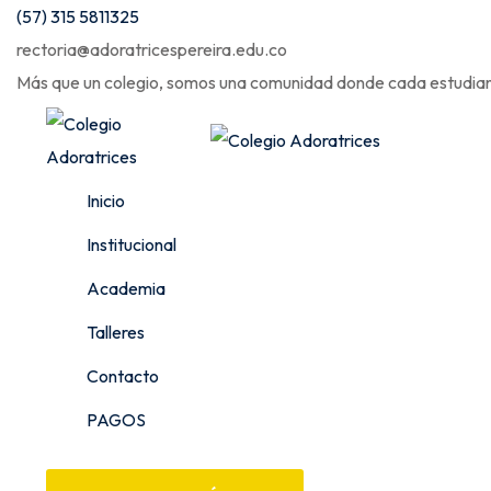
Skip
(57) 315 5811325
to
rectoria@adoratricespereira.edu.co
content
Más que un colegio, somos una comunidad donde cada estudiant
Inicio
Institucional
Academia
Talleres
Contacto
PAGOS