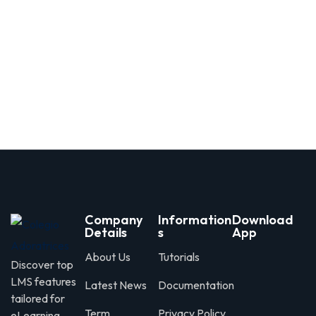
Company
Information
Download
Details
s
App
About Us
Tutorials
Discover top
LMS features
Latest News
Documentation
tailored for
Term
Privacy Policy
eLearning