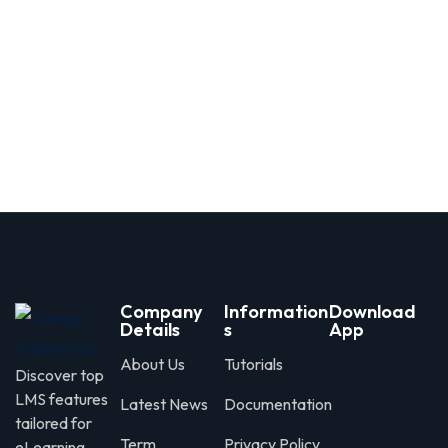
Company
Information
Download
Details
s
App
About Us
Tutorials
Discover top
LMS features
Latest News
Documentation
tailored for
Term
Privacy Policy
eLearning